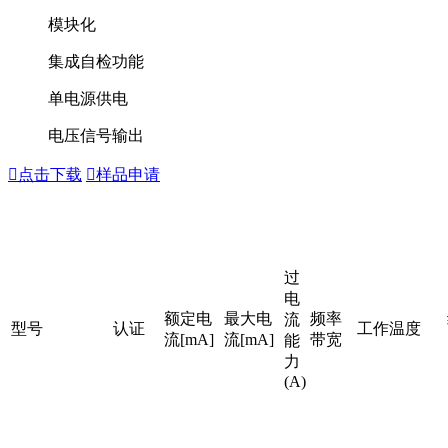
模块化
集成自检功能
单电源供电
电压信号输出

点击下载

样品申请
过
电
额定电
最大电
频率
流
型号
认证
工作温度
流[mA]
流[mA]
带宽
能
力
(A)