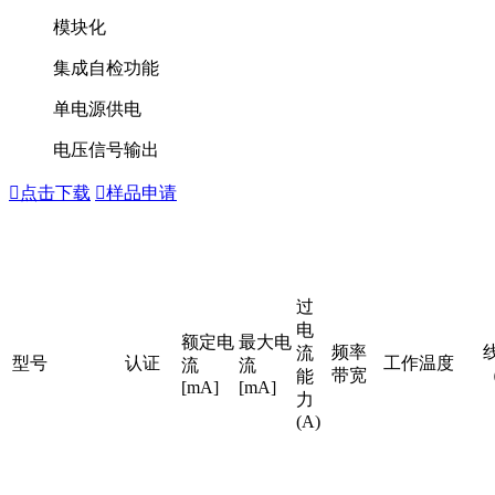
模块化
集成自检功能
单电源供电
电压信号输出

点击下载

样品申请
过
电
额定电
最大电
频率
流
型号
认证
工作温度
流
流
带宽
能
[mA]
[mA]
力
(A)