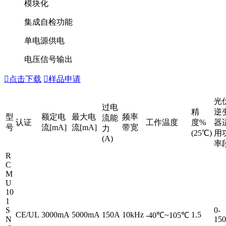
模块化
集成自检功能
单电源供电
电压信号输出

点击下载

样品申请
光
过电
精
逆
型
额定电
最大电
频率
流能
认证
工作温度
度%
器
号
流[mA]
流[mA]
带宽
力
(25℃)
用
(A)
率
R
C
M
U
10
1
S
0-
CE/UL
3000mA
5000mA
150A
10kHz
1.5
-40℃~105℃
N
15