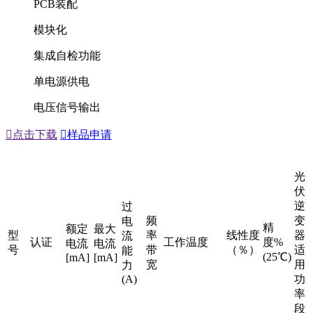
PCB装配
模块化
集成自检功能
单电源供电
电压信号输出

点击下载

样品申请
光
伏
逆
过
频
变
电
精
额定
最大
型
率
线性度
器
流
认证
工作温度
度%
电流
电流
号
带
（％）
适
能
(25℃)
[mA]
[mA]
宽
用
力
(A)
功
率
段