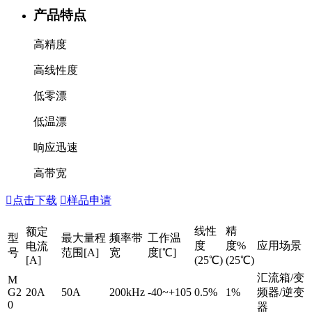
产品特点
高精度
高线性度
低零漂
低温漂
响应迅速
高带宽

点击下载

样品申请
线性
精
额定
型
最大量程
频率带
工作温
度
度%
应用场景
电流
号
范围[A]
宽
度[℃]
[A]
(25℃)
(25℃)
汇流箱/变
M
G2
20A
50A
200kHz
-40~+105
0.5%
1%
频器/逆变
0
器